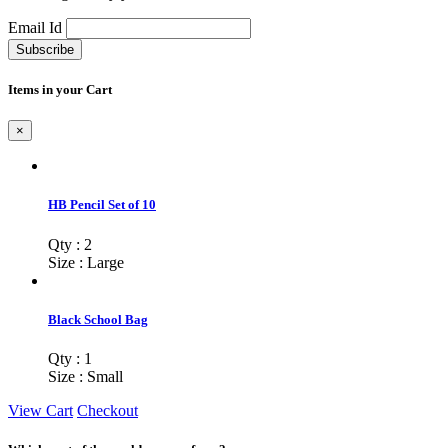
Email Id
Subscribe
Items in your Cart
×
HB Pencil Set of 10
Qty : 2
Size : Large
Black School Bag
Qty : 1
Size : Small
View Cart
Checkout