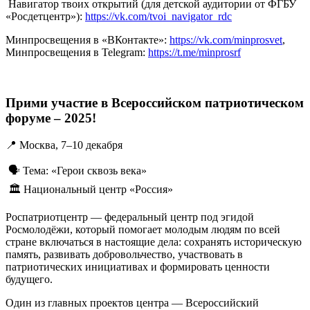
Навигатор твоих открытий (для детской аудитории от ФГБУ
«Росдетцентр»):
https://vk.com/tvoi_navigator_rdc
Минпросвещения в «ВКонтакте»:
https://vk.com/minprosvet
,
Минпросвещения в Telegram:
https://t.me/minprosrf
Прими участие в Всероссийском патриотическом
форуме – 2025!
📍 Москва, 7–10 декабря
🗣 Тема: «Герои сквозь века»
🏛 Национальный центр «Россия»
Роспатриотцентр — федеральный центр под эгидой
Росмолодёжи, который помогает молодым людям по всей
стране включаться в настоящие дела: сохранять историческую
память, развивать добровольчество, участвовать в
патриотических инициативах и формировать ценности
будущего.
Один из главных проектов центра — Всероссийский