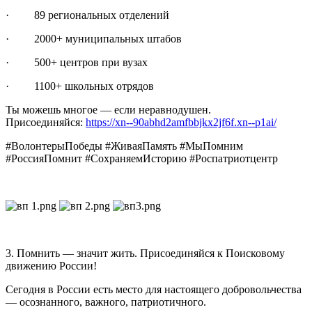
· 89 региональных отделений
· 2000+ муниципальных штабов
· 500+ центров при вузах
· 1100+ школьных отрядов
Ты можешь многое — если неравнодушен.
Присоединяйся:
https://xn--90abhd2amfbbjkx2jf6f.xn--p1ai/
#ВолонтерыПобеды #ЖиваяПамять #МыПомним
#РоссияПомнит #СохраняемИсторию #Роспатриотцентр
3. Помнить — значит жить. Присоединяйся к Поисковому
движению России!
Сегодня в России есть место для настоящего добровольчества
— осознанного, важного, патриотичного.