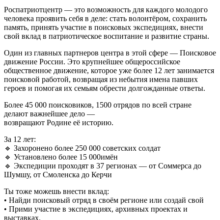
Роспатриотцентр — это возможность для каждого молодого
человека проявить себя в деле: стать волонтёром, сохранить
память, принять участие в поисковых экспедициях, внести
свой вклад в патриотическое воспитание и развитие страны.
Один из главных партнеров центра в этой сфере — Поисковое
движение России. Это крупнейшее общероссийское
общественное движение, которое уже более 12 лет занимается
поисковой работой, возвращая из небытия имена павших
героев и помогая их семьям обрести долгожданные ответы.
Более 45 000 поисковиков, 1500 отрядов по всей стране
делают важнейшее дело —
возвращают Родине её историю.
За 12 лет:
🔹 Захоронено более 250 000 советских солдат
🔹 Установлено более 15 000имён
🔹 Экспедиции проходят в 37 регионах — от Соммерса до
Шумшу, от Смоленска до Керчи
Ты тоже можешь внести вклад:
• Найди поисковый отряд в своём регионе или создай свой
• Прими участие в экспедициях, архивных проектах и
выставках.