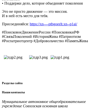
• Поддержи дело, которое объединяет поколения
Это не просто движение — это миссия.
И в ней есть место для тебя.
Присоединяйся:
https://xn----ptbgoeelt.xn--p1ai/
#ПоисковоеДвижениеРоссии #ПоисковикиРФ
#СвязьПоколений #ИсторияЖива #Патриотизм
#Роспатриотцентр #Добровольчество #ПамятьЖива
Разделы
сайта
Наши
контакты
Муниципальное автономное общеобразовательное
учреждение Совхозская основная школа