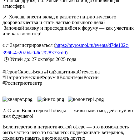
• новые друзья, полезные контакты и вдохновляющая
атмосфера
📌 Хочешь внести вклад в развитие патриотического
добровольчества и стать частью большого дела?
Заполняй заявку и присоединяйся к форуму — как участник
или как волонтёр!
👉 Зарегистрироваться (
https://myrosmol.ru/events/d7de102c-
396b-4c20-9da0-6c2928373cd9
)
🕓 Успей до: 27 октября 2025 года
#ГероиСквозьВека #ГодЗащитникаОтечества
#ПатриотическийФорум #ВолонтерыРоссии
#Роспатриотцентр
2. Стань Волонтёром Победы — живи памятью, действуй во
имя будущего!
Волонтерство в патриотической сфере — это возможность
быть частью чего-то большего: поддерживать ветеранов,
сохранять память, вдохновлять других.