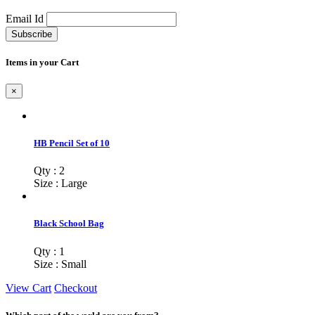
Email Id
Subscribe
Items in your Cart
×
HB Pencil Set of 10
Qty : 2
Size : Large
Black School Bag
Qty : 1
Size : Small
View Cart
Checkout