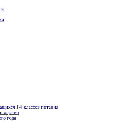
ся
ии
ащихся 1-4 классов питания
ководство
го года