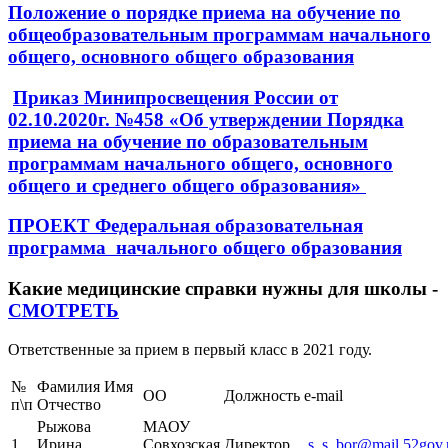
Положение о порядке приема на обучение по
общеобразовательным программам начального
общего, основного общего образования
Приказ Минипросвещения России от
02.10.2020г. №458 «Об утверждении Порядка
приема на обучение по образовательным
программам начального общего, основного
общего и среднего общего образования»
ПРОЕКТ
Федеральная образовательная
программа начального общего образования
Какие медицинские справки нужны для школы -
СМОТРЕТЬ
Ответственные за прием в первый класс в 2021 году.
№
Фамилия Имя
ОО
Должность
e-mail
п\п
Отчество
Рыжова
МАОУ
1.
Ирина
Совхозская
Директор
s_s_bor@mail.52gov.